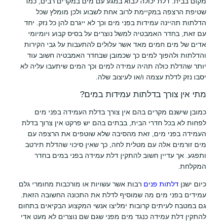
מקום בבית. דלת יכולה לבוא במגע עם מים במקרים רבים, כמו
שטיפת הרצפה במקיימת לרוב אחת לשבוע ולכן מומלץ שכל
הדלתות תהיינה עמידות בפני מים וכך לא ייגרם להן כל נזק. יחד
עם זאת, בחדר האמבטיה למשל נוצרים על בסיס קבוע ויומיומי
אדים של מים חמים מאד אשר עלולים להתעבות על גבי הקירות
והדלתות ולהפוך למים כך שכמובן שבחדר האמבטיה חשוב עוד
יותר שהדלת כולה תהיה עמידה למים וכך המים שיתעבו עליה לא
יסבו נזק לדלת עצמה ו/או לעיצוב שלה.
מתי אין צורך בדלתות עמידות במים?
כמובן שישנם מקרים בהם אין צורך בדלת העמידה בפני מים
לפחות לא בכל חדרי הבית, בבתים בהם יש פרקט אין צרוך בדלת
העמידה בפני מים, זאת מהסיבה שלא שוטפים את הרצפה עם
מים זורמים אלה עם מטלית לחה, כך שאין סיכוי שהדלת תירטב
ותפגע. אך עדיין חשוב להתקין דלת עמידה בפני במים בחדר
המקלחת.
כיום ישנן
דלתות פנים
רבות אשר עשויות או מורכבות מחומרי גלם
עמידים בפני מים מה שמוסיף לדלת את התכונה החשובה הזאת.
גם במטבח לעיתים קרובות ימליצו אנשי המקצוע הבקיאים בתחום
להתקין דלת עמידה כנגד מים מפני שגם שם נוצרים לא מעט אדי