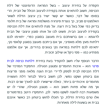
הקפדה על בחירת עיצוב – בשל המראה הדומיננטי של דלת
הכניסה, חשוב להתאים אותה בקפידה לעיצוב הכולל של הבית, הרי
בסופו של דבר, כאשר יש קשר ישיר בין עיצוב הדלת לשאר
האלמנטים סביב, כך נוצרת סינרגיה מושלמת ומראה של בית חלומי
בדיוק כפי שכל בעל בית רוצה. על מנת להתאים את דלת הכניסה
בקפידה לעיצוב הבית, פשוט לכו על אותו סגנון עיצובי של הבית
לדוגמא – אם ברשותכם בית מעוצב בסגנון כפרי, יתאימו לכם
דלתות מעץ מלא מאסיבי, אך אם ביתכם מעוצב בסגנון קלאסי נקי,
יתאימו לכם דלתות במראה נקי בגוונים בהירים, אך עם אלמנט
מפתיע כמו – פסי ניקל או שילוב זכוכית.
הדבר הנוסף עליו חשב להקפיד בעת בחירת
דלתות כניסה לבית
פרטי
הוא – איכות החומרים ומנגנון הנעילה. התפקיד המרכזי של
דלת הכניסה לבית לספק לדיירי הבית הגנה מלאה מפני פריצות
וגם ביטחון ושקט נפשי, לכן חשוב ביותר לבחור דלת העשויה
מחומרים איכותיים ביותר, כאלה שיישארו לכם לאורך שנים רבות.
אך מה שלא פחות חשוב הוא – מנגנון הנעילה, שהרי לו יש
משמעות רבה להגנה לשקט נפשי. לכן, התמקדו היטב בפרמטרים
אלו טרם בחירת הדלת, כך תוכלו לחוש ביטחון רב כאשר אינכם
בבית או בשעות לילה מאחרות.