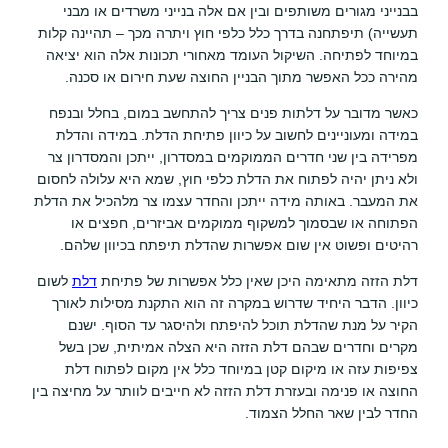
בבנייני מגורים משותפים ובין אם אלה בנייני משרדים או מבני
תעשייה) תיפתחנה בדרך כלל כלפי חוץ ויתרה מכך – תהיינה קלות
במיוחד לפתיחה. השיקול העומד מאחורי תכונות אלה הוא יציאה
מהירה ככל האפשר מתוך הבניין החוצה שעת חירום או סכנה.
כאשר מדובר על דלתות פנים צריך להתחשב במום, בחלל ובנפח
במידה ומעוניינים לחשוב על כיוון פתיחת הדלת. במידה והדלת
מפרידה בין שני חדרים הממוקמים במסדרון, ייתכן והמסדרון צר
ולא ניתן יהיה לפתוח את הדלת כלפי חוץ, שמא היא עלולה לחסום
את המעבר. באותה מידה ייתכן והחדר עצמו צר מלהכיל את הדלת
הפתוחה או שבסמוך למשקוף ממוקמים אביזרים, חפצים או
רהיטים ופשוט אין שום אפשרות שהדלת תיפתח בכיוון שלהם.
דלת הזזה מתאימה היכן שאין כלל אפשרות של פתיחת
דלת
לשום
כיוון. הדבר היחיד שדרוש במקרה זה הוא התקנת מסילות לאורך
הקיר על מנת שהדלת תוכל להיפתח ולהיסגר עד הסוף. ישנם
מקרים וחדרים שבהם דלת הזזה היא הצלה אמיתית, שכן בשל
צפיפות עזה או מיקום קטן במיוחד כלל אין מקום לפתוח דלת
החוצה או פנימה ובעזרת דלת הזזה לא חייבים לוותר על מחיצה בין
החדר לבין שאר החלל הצמוד.