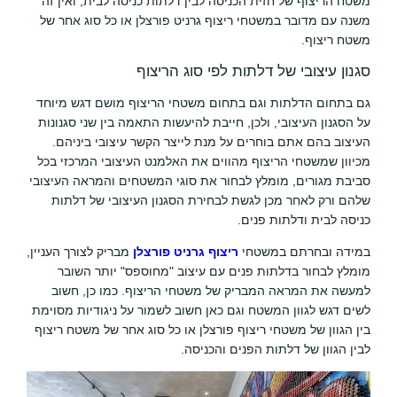
משטח הריצוף של חזית הכניסה לבין דלתות כניסה לבית, ואין זה
משנה עם מדובר במשטחי ריצוף גרניט פורצלן או כל סוג אחר של
משטח ריצוף.
סגנון עיצובי של דלתות לפי סוג הריצוף
גם בתחום הדלתות וגם בתחום משטחי הריצוף מושם דגש מיוחד
על הסגנון העיצובי, ולכן, חייבת להיעשות התאמה בין שני סגנונות
העיצוב בהם אתם בוחרים על מנת לייצר הקשר עיצובי ביניהם.
מכיוון שמשטחי הריצוף מהווים את האלמנט העיצובי המרכזי בכל
סביבת מגורים, מומלץ לבחור את סוגי המשטחים והמראה העיצובי
שלהם ורק לאחר מכן לגשת לבחירת הסגנון העיצובי של דלתות
כניסה לבית ודלתות פנים.
במידה ובחרתם במשטחי
ריצוף גרניט פורצלן
מבריק לצורך העניין,
מומלץ לבחור בדלתות פנים עם עיצוב "מחוספס" יותר השובר
למעשה את המראה המבריק של משטחי הריצוף. כמו כן, חשוב
לשים דגש לגוון המשטח וגם כאן חשוב לשמור על ניגודיות מסוימת
בין הגוון של משטחי ריצוף פורצלן או כל סוג אחר של משטח ריצוף
לבין הגוון של דלתות הפנים והכניסה.