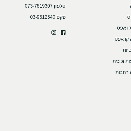
טלפון
073-7819307
ס
פקס
03-9612540
קו אפס
 קו אפס
יות
ת זכוכית
 רחבות