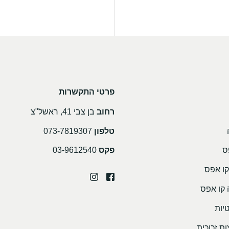
פרטי התקשרות
רחוב
בן צבי 41, ראשל"צ
טלפון
073-7819307
ס
פקס
03-9612540
קו אפס
 קו אפס
יות
ת זכוכית